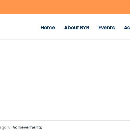
Home
About BYR
Events
Ac
egory:
Achievements