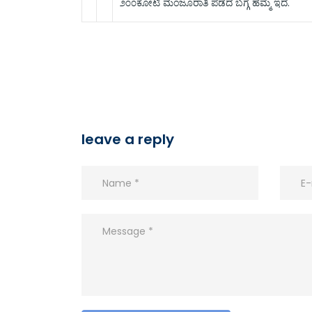
೨೦೦ಕೋಟಿ ಮಂಜೂರಾತಿ ಪಡೆದ ಬಗ್ಗೆ ಹೆಮ್ಮೆ ಇದೆ.
leave a reply