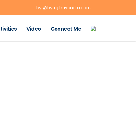
byr@byraghavendra.com
tivities
Video
Connect Me