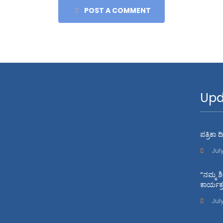
POST A COMMENT
Upd
ಪತ್ರಿಕಾ
Jul
“ನಮ್ಮ ಶ
ಕಾರ್ಯಕ
July