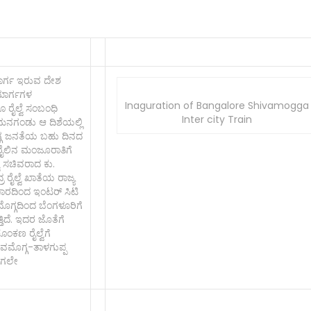
ಮಾರ್ಗ ಇರುವ ದೇಶ
 ಮಾರ್ಗಗಳ
Inaguration of Bangalore Shivamogga
 ರೈಲ್ವೆ ಸಂಬಂಧಿ
Inter city Train
ು ಮನಗಂಡು ಆ ದಿಶೆಯಲ್ಲಿ
ಗ್ಗ ಜನತೆಯ ಬಹು ದಿನದ
 ರೈಲಿನ ಮಂಜೂರಾತಿಗೆ
ವೆ ಸಚಿವರಾದ ಕು.
ೈಲ್ವೆ ಖಾತೆಯ ರಾಜ್ಯ
ಕಾರದಿಂದ ಇಂಟರ್ ಸಿಟಿ
ೊಗ್ಗದಿಂದ ಬೆಂಗಳೂರಿಗೆ
ತ್ತಿದೆ. ಇದರ ಜೊತೆಗೆ
ಂಕಣ ರೈಲ್ವೆಗೆ
ಶಿವಮೊಗ್ಗ-ತಾಳಗುಪ್ಪ
ಗಾಗಲೇ