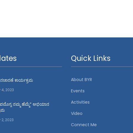
ates
Quick Links
About BYR
 ದಿನಚಾರಣೆ ಕಾರ್ಯಕ್ರಮ
y 4, 2023
Events
Activities
ಿವಮೊಗ್ಗ ನಮ್ಮ ಹೆಮ್ಮೆ” ಅಭಿಯಾನ
್ರಮ
Video
 2, 2023
Connect Me