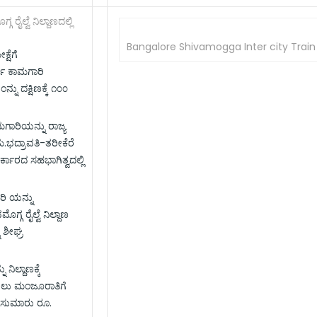
ೈಲ್ವೆ ನಿಲ್ದಾಣದಲ್ಲಿ
Bangalore Shivamogga Inter city Train
್ಷೆಗೆ
ಗ ಕಾಮಗಾರಿ
್ನು ದಕ್ಷಿಣಕ್ಕೆ ೧೦೦
ಮಗಾರಿಯನ್ನು ರಾಜ್ಯ
ಮ.ಭದ್ರಾವತಿ-ತರೀಕೆರೆ
ರ್ಕಾರದ ಸಹಭಾಗಿತ್ವದಲ್ಲಿ
ರಿ ಯನ್ನು
್ಗ ರೈಲ್ವೆ ನಿಲ್ದಾಣ
ಶೀಘ್ರ
ನಿಲ್ದಾಣಕ್ಕೆ
ಡಲು ಮಂಜೂರಾತಿಗೆ
ಗೆ ಸುಮಾರು ರೂ.