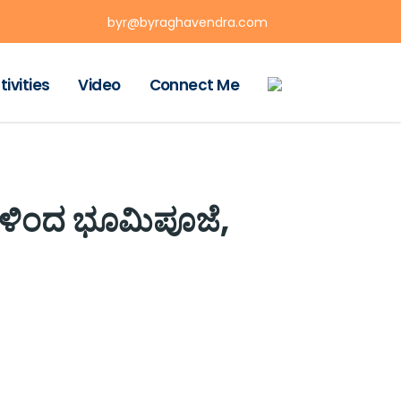
byr@byraghavendra.com
tivities
Video
Connect Me
ಗಳಿಂದ ಭೂಮಿಪೂಜೆ,