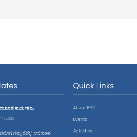
ates
Quick Links
About BYR
 ದಿನಚಾರಣೆ ಕಾರ್ಯಕ್ರಮ
y 4, 2023
Events
Activities
ಿವಮೊಗ್ಗ ನಮ್ಮ ಹೆಮ್ಮೆ” ಅಭಿಯಾನ