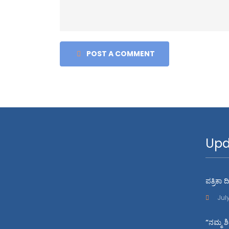
POST A COMMENT
Upd
ಪತ್ರಿಕಾ
Jul
“ನಮ್ಮ ಶ