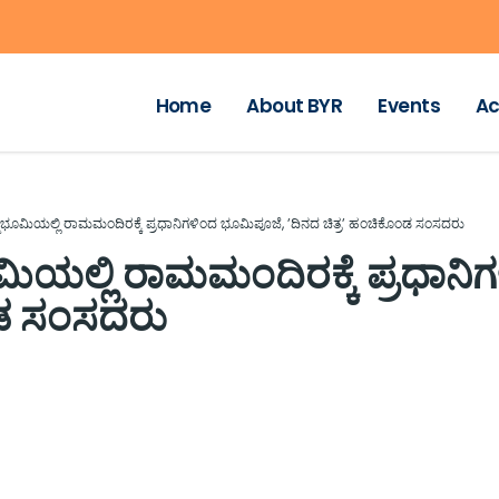
Home
About BYR
Events
Ac
ೂಮಿಯಲ್ಲಿ ರಾಮಮಂದಿರಕ್ಕೆ ಪ್ರಧಾನಿಗಳಿಂದ ಭೂಮಿಪೂಜೆ, ʼದಿನದ ಚಿತ್ರʼ ಹಂಚಿಕೊಂಡ ಸಂಸದರು
ಯಲ್ಲಿ ರಾಮಮಂದಿರಕ್ಕೆ ಪ್ರಧಾನಿ
ಂಡ ಸಂಸದರು