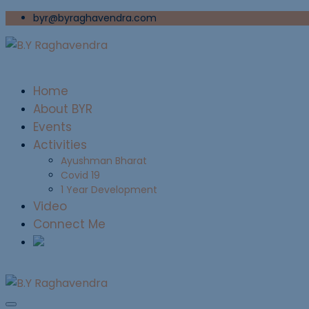
byr@byraghavendra.com
Home
About BYR
Events
Activities
Ayushman Bharat
Covid 19
1 Year Development
Video
Connect Me