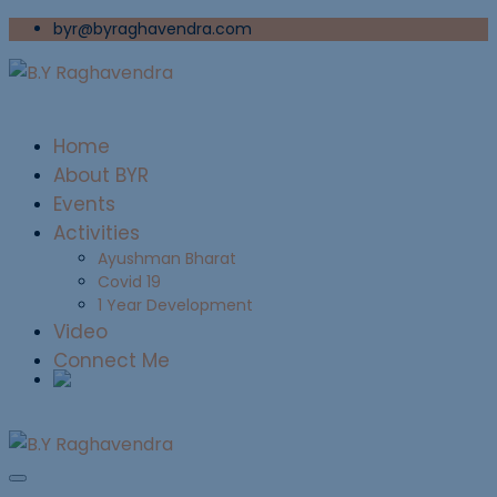
byr@byraghavendra.com
Home
About BYR
Events
Activities
Ayushman Bharat
Covid 19
1 Year Development
Video
Connect Me