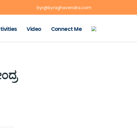
byr@byraghavendra.com
tivities
Video
Connect Me
ಂದ್ರ