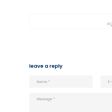
ಕನ್
leave a reply