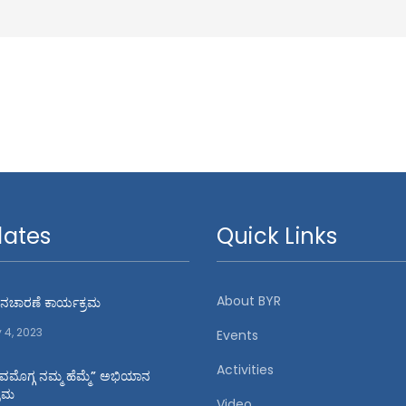
ates
Quick Links
About BYR
 ದಿನಚಾರಣೆ ಕಾರ್ಯಕ್ರಮ
y 4, 2023
Events
Activities
ಿವಮೊಗ್ಗ ನಮ್ಮ ಹೆಮ್ಮೆ” ಅಭಿಯಾನ
್ರಮ
Video