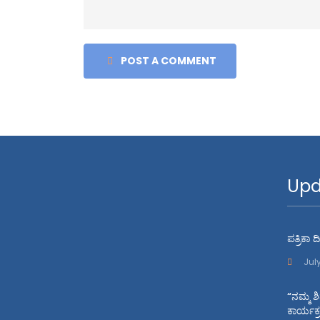
POST A COMMENT
Upd
ಪತ್ರಿಕಾ
Jul
“ನಮ್ಮ ಶ
ಕಾರ್ಯಕ