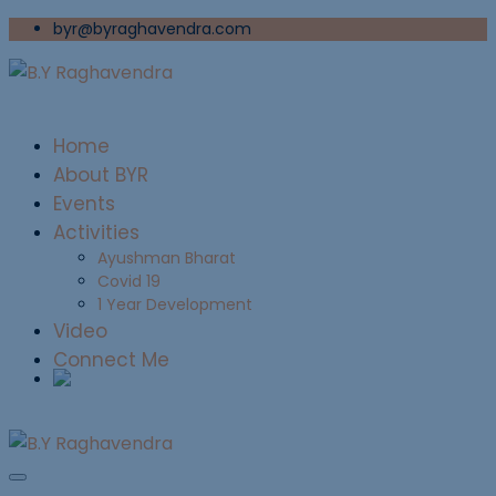
byr@byraghavendra.com
Home
About BYR
Events
Activities
Ayushman Bharat
Covid 19
1 Year Development
Video
Connect Me