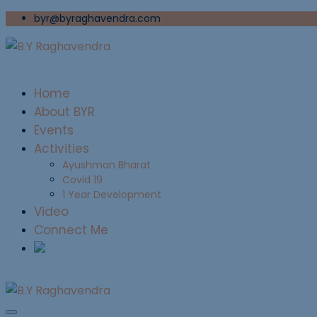
byr@byraghavendra.com
Home
About BYR
Events
Activities
Ayushman Bharat
Covid 19
1 Year Development
Video
Connect Me