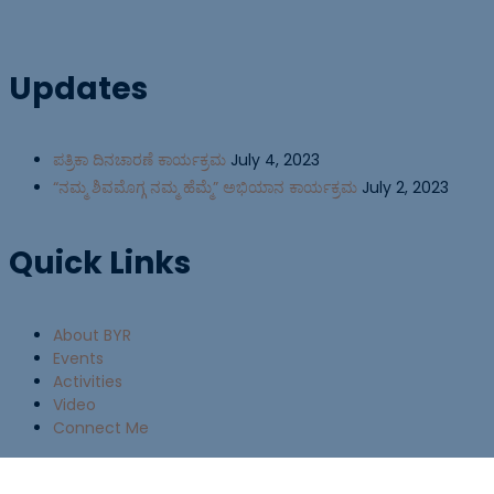
Updates
ಪತ್ರಿಕಾ ದಿನಚಾರಣೆ ಕಾರ್ಯಕ್ರಮ
July 4, 2023
“ನಮ್ಮ ಶಿವಮೊಗ್ಗ ನಮ್ಮ ಹೆಮ್ಮೆ” ಅಭಿಯಾನ ಕಾರ್ಯಕ್ರಮ
July 2, 2023
Quick Links
About BYR
Events
Activities
Video
Connect Me