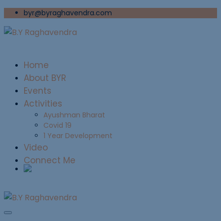
byr@byraghavendra.com
Home
About BYR
Events
Activities
Ayushman Bharat
Covid 19
1 Year Development
Video
Connect Me