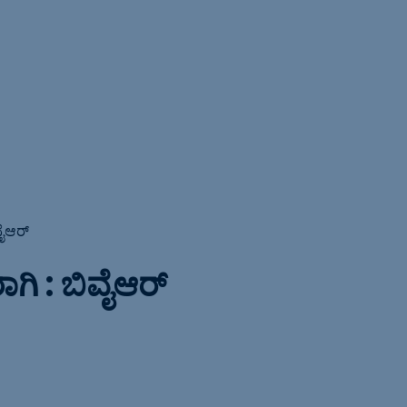
ವೈಆರ್
ಾಗಿ : ಬಿವೈಆರ್