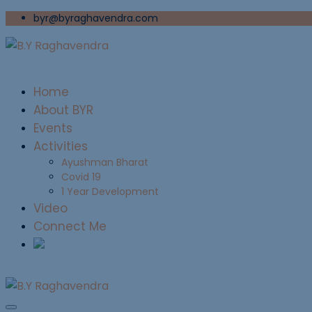
byr@byraghavendra.com
Home
About BYR
Events
Activities
Ayushman Bharat
Covid 19
1 Year Development
Video
Connect Me