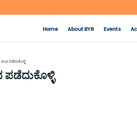
Home
About BYR
Events
Ac
 ಲಾಭ ಪಡೆದುಕೊಳ್ಳಿ
ಪಡೆದುಕೊಳ್ಳಿ