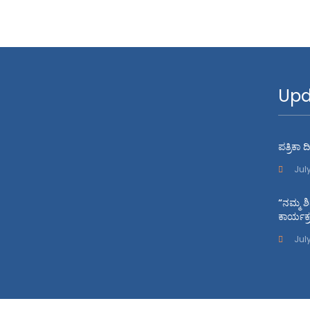
Upd
ಪತ್ರಿಕಾ
Jul
“ನಮ್ಮ ಶ
ಕಾರ್ಯಕ
July