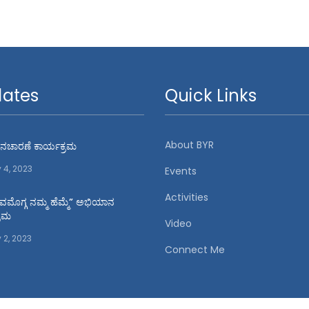
ates
Quick Links
About BYR
 ದಿನಚಾರಣೆ ಕಾರ್ಯಕ್ರಮ
y 4, 2023
Events
Activities
ಿವಮೊಗ್ಗ ನಮ್ಮ ಹೆಮ್ಮೆ” ಅಭಿಯಾನ
್ರಮ
Video
 2, 2023
Connect Me