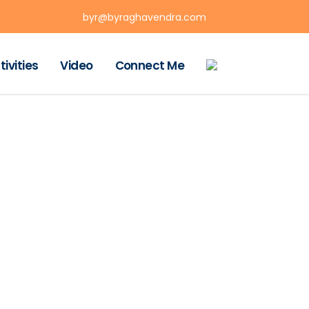
byr@byraghavendra.com
tivities
Video
Connect Me